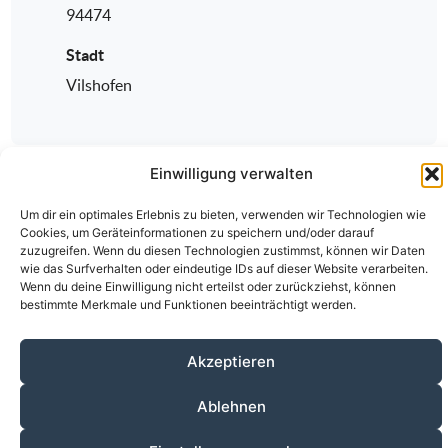
94474
Stadt
Vilshofen
Einwilligung verwalten
Um dir ein optimales Erlebnis zu bieten, verwenden wir Technologien wie
Cookies, um Geräteinformationen zu speichern und/oder darauf
zuzugreifen. Wenn du diesen Technologien zustimmst, können wir Daten
wie das Surfverhalten oder eindeutige IDs auf dieser Website verarbeiten.
Wenn du deine Einwilligung nicht erteilst oder zurückziehst, können
Über den ÄKV
Vorstandschaft
Anmeldung
bestimmte Merkmale und Funktionen beeinträchtigt werden.
Fortbildungen
Kontakt
Datenschutz
Impressum
Akzeptieren
© 2020-2026 Ärztlicher Kreisverband Passau
alle Rechte vorbehalten.
Ablehnen