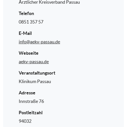
Ärztlicher Kreisverband Passau
Telefon
0851 357 57
E-Mail
info@aekv-passau.de
Webseite
aekv-passau.de
Veranstaltungsort
Klinikum Passau
Adresse
Innstraße 76
Postleitzahl
94032