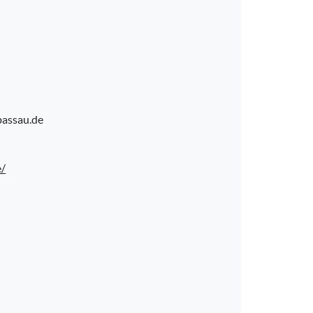
passau.de
e/