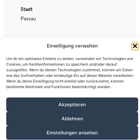
Stadt
Passau
Einwilligung verwalten
Um dir ein optimales Erlebnis zu bieten, verwenden wir Technologien wie
Cookies, um Geräteinformationen zu speichern und/oder darauf
zuzugreifen. Wenn du diesen Technologien zustimmst, können wir Daten
wie das Surfverhalten oder eindeutige IDs auf dieser Website verarbeiten.
Wenn du deine Einwilligung nicht erteilst oder zurückziehst, können
Über den ÄKV
Vorstandschaft
Anmeldung
bestimmte Merkmale und Funktionen beeinträchtigt werden.
Fortbildungen
Kontakt
Datenschutz
Impressum
Akzeptieren
© 2020-2026 Ärztlicher Kreisverband Passau
alle Rechte vorbehalten.
Ablehnen
Einstellungen ansehen