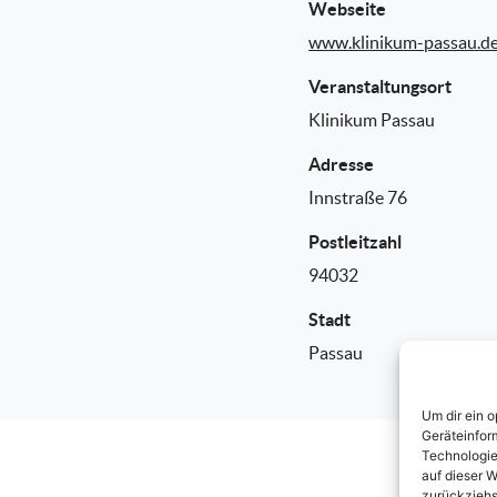
Webseite
www.klinikum-passau.d
Veranstaltungsort
Klinikum Passau
Adresse
Innstraße 76
Postleitzahl
94032
Stadt
Passau
Um dir ein 
Geräteinfor
Technologie
auf dieser W
zurückziehs