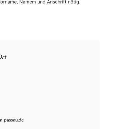
 Vorname, Namem und Anschrift nötig.
Ort
m-passau.de