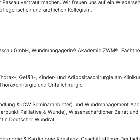
 Passau vertraut machen. Wir freuen uns auf ein Wiederse
pflegerischen und ärztlichen Kollegium.
assau GmbH, Wundmangagerin® Akademie ZWM®, Fachthera
 Thorax-, Gefäß-, Kinder- und Adipositaschirurgie am Kliniku
 Thoraxchirurgie und Unfallchirurgie
dlung & ICW Seminaranbieter) und Wundmanagement Aache
werpunkt Palliative & Wunde), Wissenschaftlicher Beirat und
entin Deutscher Wundrat
betologie & Kardiologie Konstanz, Geschäftsführer Deutsche